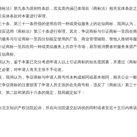
标法》第九条为原则性条款，其实质内涵已体现在《商标法》相关实体条款之
关实体条款对本案进行审理。
十条、第三十一条所指的使用在同一种或类似服务上的近似商标，我局认为，
案应适用《商标法》第三十条进行审理。其次，争议商标与引证商标一至四在商
的服务与引证商标一至四分别核定使用的广告、商业管理辅助、替他人推销等服
引证商标一至四在同一种或类似服务上共存于市场，易导致消费者对服务来源产
近似商标。
认为，鉴于本案已充分考虑申请人以上引证商标的知名度因素，并通过《商标
之必要，对申请人有关主张不予论述。
，我局认为，争议商标与申请人商号尚未构成相同或基本相同，相关公众一般
定争议商标的注册损害了申请人所主张的在先商号权，违反了《商标法》第三十
、第二款和第四十六条的规定，我局裁定如下：
北京知识产权法院起诉，并在向法院递交起诉状的同时或者至迟十五日内将该