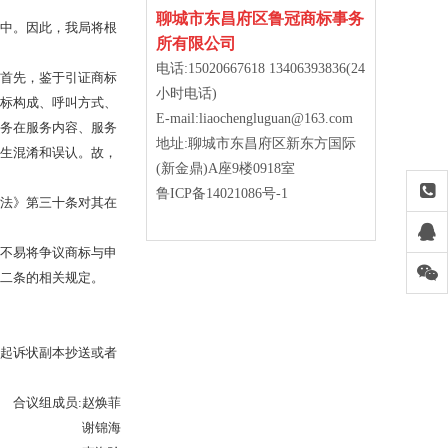
聊城市东昌府区鲁冠商标事务
中。因此，我局将根
所有限公司
电话:15020667618 13406393836(24
首先，鉴于引证商标
小时电话)
标构成、呼叫方式、
E-mail:liaochengluguan@163.com
务在服务内容、服务
地址:聊城市东昌府区新东方国际
生混淆和误认。故，
(新金鼎)A座9楼0918室
鲁ICP备14021086号-1
法》第三十条对其在
不易将争议商标与申
二条的相关规定。
起诉状副本抄送或者
合议组成员
:
赵焕菲
谢锦海