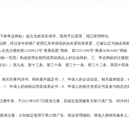
以下称争议商标）提出无效宣告请求，我局予以受理，现已审理终结。
创品牌，经过多年的推广使用已具有很高的知名度和美誉度，已被认定为驰名商
人在先注册的第
1229812
号“奥康及图”商标、第
5351306
号“奥康
AOKANG
”商标
商标一至四）构成使用在相同或类似商品上的近似商标。三、争议商标的注册损
标法》）第九条、第十三条、第三十条、第三十一条、第三十二条、第四十四条
、相关民事判决书、商标案件裁定书；
3
、申请人的企业信息、相关媒体报道；
；
7
、申请人的纳税证明及体系证书；
8
、申请人的相关资质证书及参与制定的
注册申请，于
2023
年
6
月
7
日获准注册，其核定使用服务为第
35
类广告、特许经
获准注册，分别核定使用于第
35
类广告、商业管理辅助、替他人推销等服务上