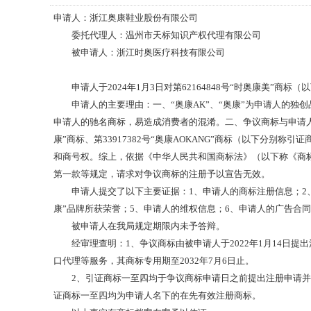
申请人：浙江奥康鞋业股份有限公司
委托代理人：温州市天标知识产权代理有限公司
被申请人：浙江时奥医疗科技有限公司
申请人于
2024
年
1
月
3
日对第
62164848
号“时奥康美”商标（
申请人的主要理由：一、“奥康
AK
”、“奥康”为申请人的独
申请人的驰名商标，易造成消费者的混淆。二、争议商标与申请
康”商标、第
33917382
号“奥康
AOKANG
”商标（以下分别称引证
和商号权。综上，依据《中华人民共和国商标法》（以下称《商
第一款等规定，请求对争议商标的注册予以宣告无效。
申请人提交了以下主要证据：
1
、申请人的商标注册信息；
2
康”品牌所获荣誉；
5
、申请人的维权信息；
6
、申请人的广告合同
被申请人在我局规定期限内未予答辩。
经审理查明：
1
、争议商标由被申请人于
2022
年
1
月
14
日提出
口代理等服务，其商标专用期至
2032
年
7
月
6
日止。
2
、引证商标一至四均于争议商标申请日之前提出注册申请并
证商标一至四均为申请人名下的在先有效注册商标。